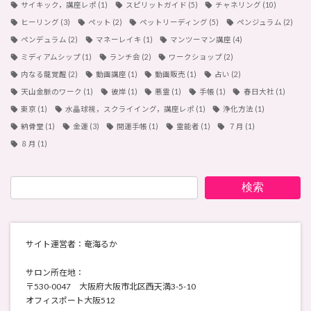
サイキック，講座レポ
(1)
スピリットガイド
(5)
チャネリング
(10)
ヒーリング
(3)
ペット
(2)
ペットリーディング
(5)
ペンジュラム
(2)
ペンデュラム
(2)
マネーレイキ
(1)
マンツーマン講座
(4)
ミディアムシップ
(1)
ランチ会
(2)
ワークショップ
(2)
内なる龍覚醒
(2)
動画講座
(1)
動画販売
(1)
占い
(2)
天山金脈のワーク
(1)
彼岸
(1)
悪霊
(1)
手帳
(1)
春日大社
(1)
東京
(1)
水晶球視，スクライイング，講座レポ
(1)
浄化方法
(1)
納骨堂
(1)
金運
(3)
開運手帳
(1)
霊能者
(1)
７月
(1)
８月
(1)
検索
サイト運営者：奄海るか
サロン所在地：
〒530-0047 大阪府大阪市北区西天満3-5-10
オフィスポート大阪512