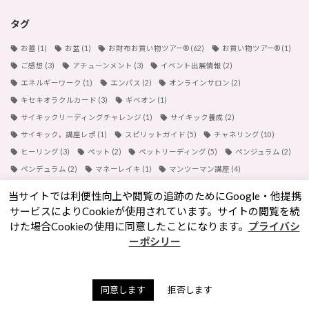
タグ
お墓
(1)
お盆
(1)
お財布お買い物ツアー®︎
(62)
お買い物ツアー®︎
(1)
ご感想
(3)
アチューンメント
(3)
イベント出展情報
(2)
エネルギーワーク
(1)
エンパス
(2)
オンラインサロン
(2)
キセキオラクルカード
(3)
ギベオン
(1)
サイキックリーディングチャレンジ
(1)
サイキック養成
(2)
サイキック，講座レポ
(1)
スピリットガイド
(5)
チャネリング
(10)
ヒーリング
(3)
ペット
(2)
ペットリーディング
(5)
ペンジュラム
(2)
ペンデュラム
(2)
マネーレイキ
(1)
マンツーマン講座
(4)
ミディアムシップ
(1)
ランチ会
(2)
ワークショップ
(2)
当サイトでは利便性向上や閲覧の追跡のためにGoogle・他提携
内なる龍覚醒
(2)
動画講座
(1)
動画販売
(1)
占い
(2)
サービスによりCookieが使用されています。サイトの閲覧を続
天山金脈のワーク
(1)
彼岸
(1)
悪霊
(1)
手帳
(1)
春日大社
(1)
けた場合Cookieの使用に同意したことになります。
プライバシ
東京
(1)
水晶球視，スクライイング，講座レポ
(1)
浄化方法
(1)
ーポシリー
納骨堂
(1)
金運
(3)
開運手帳
(1)
霊能者
(1)
７月
(1)
８月
(1)
同意します
拒否します