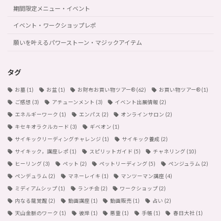
期間限定メニュー・イベント
イベント・ワークショップレポ
願いを叶えるパワーストーン・マジックアイテム
タグ
お墓
(1)
お盆
(1)
お財布お買い物ツアー®︎
(62)
お買い物ツアー®︎
(1)
ご感想
(3)
アチューンメント
(3)
イベント出展情報
(2)
エネルギーワーク
(1)
エンパス
(2)
オンラインサロン
(2)
キセキオラクルカード
(3)
ギベオン
(1)
サイキックリーディングチャレンジ
(1)
サイキック養成
(2)
サイキック，講座レポ
(1)
スピリットガイド
(5)
チャネリング
(10)
ヒーリング
(3)
ペット
(2)
ペットリーディング
(5)
ペンジュラム
(2)
ペンデュラム
(2)
マネーレイキ
(1)
マンツーマン講座
(4)
ミディアムシップ
(1)
ランチ会
(2)
ワークショップ
(2)
内なる龍覚醒
(2)
動画講座
(1)
動画販売
(1)
占い
(2)
天山金脈のワーク
(1)
彼岸
(1)
悪霊
(1)
手帳
(1)
春日大社
(1)