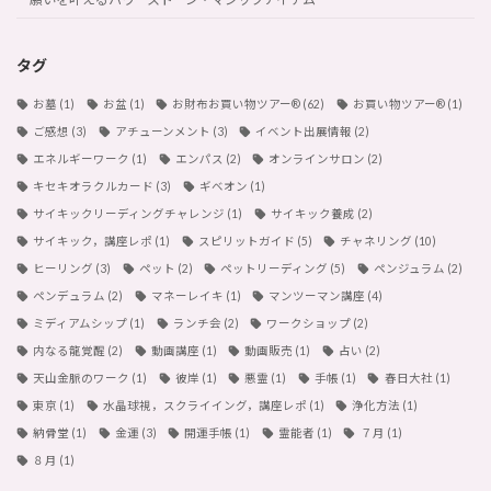
タグ
お墓
(1)
お盆
(1)
お財布お買い物ツアー®︎
(62)
お買い物ツアー®︎
(1)
ご感想
(3)
アチューンメント
(3)
イベント出展情報
(2)
エネルギーワーク
(1)
エンパス
(2)
オンラインサロン
(2)
キセキオラクルカード
(3)
ギベオン
(1)
サイキックリーディングチャレンジ
(1)
サイキック養成
(2)
サイキック，講座レポ
(1)
スピリットガイド
(5)
チャネリング
(10)
ヒーリング
(3)
ペット
(2)
ペットリーディング
(5)
ペンジュラム
(2)
ペンデュラム
(2)
マネーレイキ
(1)
マンツーマン講座
(4)
ミディアムシップ
(1)
ランチ会
(2)
ワークショップ
(2)
内なる龍覚醒
(2)
動画講座
(1)
動画販売
(1)
占い
(2)
天山金脈のワーク
(1)
彼岸
(1)
悪霊
(1)
手帳
(1)
春日大社
(1)
東京
(1)
水晶球視，スクライイング，講座レポ
(1)
浄化方法
(1)
納骨堂
(1)
金運
(3)
開運手帳
(1)
霊能者
(1)
７月
(1)
８月
(1)