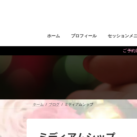
コ
ナ
ン
ビ
テ
ゲ
ン
ー
ツ
シ
ホーム
プロフィール
セッションメ
へ
ョ
ス
ン
ご予約前
キ
に
ッ
移
プ
動
ホーム
ブログ
ミディアムシップ
ミディアムシップ