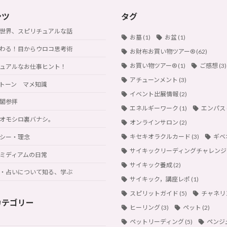
ンツ
タグ
世界、スピリチュアルな話
お墓
(1)
お盆
(1)
わる！目からウロコ思考術
お財布お買い物ツアー®︎
(62)
お買い物ツアー®︎
(1)
ご感想
(3)
ュアルなお仕事ヒント！
アチューンメント
(3)
トーン マメ知識
イベント出展情報
(2)
閣参拝
エネルギーワーク
(1)
エンパス
オモシロ裏バナシ。
オンラインサロン
(2)
キセキオラクルカード
(3)
ギベ
シー・理念
サイキックリーディングチャレンジ
ミディアムの日常
サイキック養成
(2)
・占いについて知る、学ぶ
サイキック，講座レポ
(1)
スピリットガイド
(5)
チャネリ
カテゴリー
ヒーリング
(3)
ペット
(2)
ペットリーディング
(5)
ペンジ