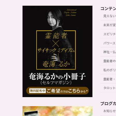
コンテ
見えない
未来が変
スピリチ
パワース
神社・仏
霊能者の
私のポリ
霊能者・
タロット
ブログ
お知らせ